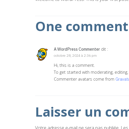
One comment 
A WordPress Commenter
dit :
octobre 28, 2024 à 2:36 pm
Hi, this is a comment.
To get started with moderating, editin
Commenter avatars come from
Gravat
Laisser un co
Votre adresse e-mail ne sera pas publiée.
Les