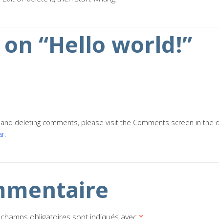
on “
Hello world!
”
g, and deleting comments, please visit the Comments screen in the
ar
.
mmentaire
 champs obligatoires sont indiqués avec
*