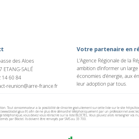
ct
Votre partenaire en r
L’Agence Régionale de la Rég
passe des Aloes
ambition d’informer un large 
7 ETANG-SALÉ
économies d’énergie, aux én
 14 60 84
leur adoption par tous.
ct-reunion@arre-france.fr
Tout consommateur a la possibilité de s'inscrire gratuitement sur cette liste sur le site https://con
www.bloctel.gouv.fr) afin de ne plus être démarché téléphoniquement par un professionnel avec leque
e téléphonique, vous devez vous réinscrire sur la liste BLOCTEL. Vous pouvez alors renseigner vos nu
ernés par Bloctel. Ils doivent être renvoyés par SMS au 33 700.