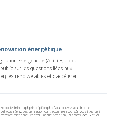
énovation énergétique
ulation Energétique (A.R.R.E) a pour
public sur les questions liées aux
ergies renouvelables et d’accélérer
so.bloctel.fr/index.php/inscription.php. Vous pouvez vous inscrire
l vous n'avez pas de relation contractuelle en cours. Si vous étiez déjà
méros de téléphone fixe et/ou mobile. Attention, les spams vocaux et les