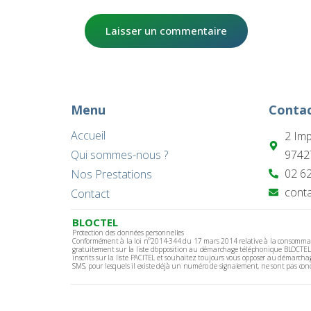
Menu
Conta
Accueil
2 Im
Qui sommes-nous ?
9742
02 62
Nos Prestations
conta
Contact
BLOCTEL
Protection des données personnelles
Conformément à la loi n°2014-344 du 17 mars 2014 relative à la consommation. 
gratuitement sur la liste d'opposition au démarchage téléphonique BLOCTEL (
inscrits sur la liste PACITEL et souhaitez toujours vous opposer au démarchag
SMS, pour lesquels il existe déjà un numéro de signalement, ne sont pas conc